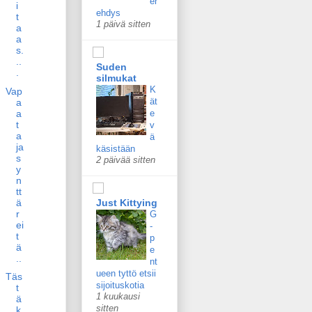
er
i
ehdys
t
1 päivä sitten
a
a
s.
..
Suden
.
silmukat
K
Vap
ät
a
e
a
t
v
a
ä
ja
käsistään
s
2 päivää sitten
y
n
tt
Just Kittying
ä
r
G
ei
-
t
p
ä
e
..
nt
ueen tyttö etsii
Täs
sijoituskotia
t
1 kuukausi
ä
sitten
k