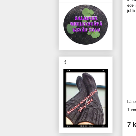
edel
juhli
:)
Lähe
Tunn
7 