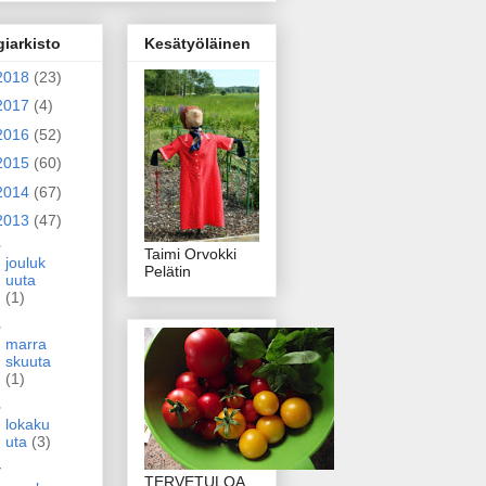
giarkisto
Kesätyöläinen
2018
(23)
2017
(4)
2016
(52)
2015
(60)
2014
(67)
2013
(47)
►
Taimi Orvokki
jouluk
Pelätin
uuta
(1)
►
marra
skuuta
(1)
►
lokaku
uta
(3)
▼
TERVETULOA