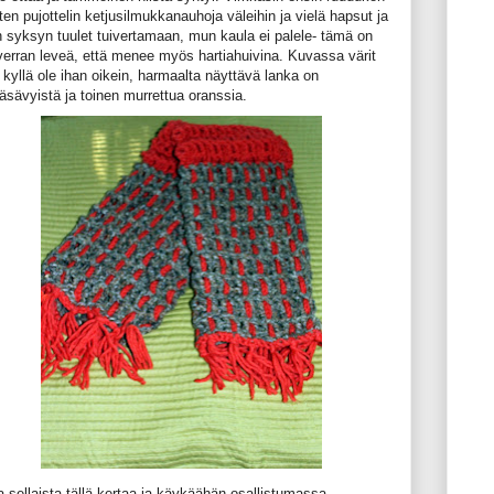
tten pujottelin ketjusilmukkanauhoja väleihin ja vielä hapsut ja
n syksyn tuulet tuivertamaan, mun kaula ei palele- tämä on
verran leveä, että menee myös hartiahuivina. Kuvassa värit
 kyllä ole ihan oikein, harmaalta näyttävä lanka on
äsävyistä ja toinen murrettua oranssia.
a sellaista tällä kertaa ja käykäähän osallistumassa