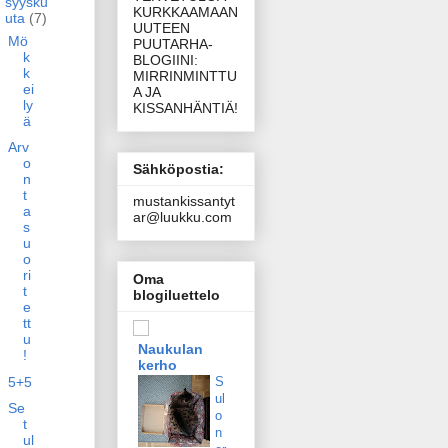
syysku
KURKKAAMAAN
uta
(7)
UUTEEN
Mö
PUUTARHA-
k
BLOGIINI:
k
MIRRINMINTTU
ei
A JA
ly
KISSANHÄNTIÄ!
ä
Arv
o
Sähköpostia:
n
t
mustankissantyt
a
ar@luukku.com
s
u
o
ri
Oma
t
blogiluettelo
e
tt
u
Naukulan
!
kerho
S
5+5
ul
Se
o
t
n
ul