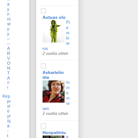
ä
y
n
Autuas olo
ni
Pi
st
e
y
ni
y
ki
--
er
--
A
ros
R
2 vuotta sitten
V
O
N
Askartelin
T
itte
A
In
!!
m
!
e
Kirp
m
pi
or
sl
iam
ö
2 vuotta sitten
yt
öj
ä
-
Huopalintu
t
K