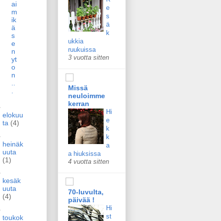
ai
e
m
s
ik
ä
ä
k
s
ukkia
e
ruukuissa
n
3 vuotta sitten
yt
o
n
..
Missä
.
neuloimme
kerran
►
Hi
elokuu
e
ta
(4)
k
►
k
heinäk
a
uuta
a hiuksissa
(1)
4 vuotta sitten
►
kesäk
uuta
70-luvulta,
(4)
päivää !
Hi
►
st
toukok