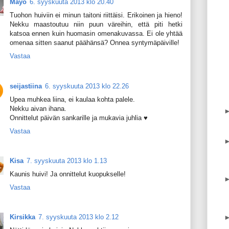
Mayo
6. syyskuuta 2013 klo 20.40
Tuohon huiviin ei minun taitoni riittäisi. Erikoinen ja hieno!
Nekku maastoutuu niin puun väreihin, että piti hetki
katsoa ennen kuin huomasin omenakuvassa. Ei ole yhtää
omenaa sitten saanut päähänsä? Onnea syntymäpäiville!
Vastaa
seijastiina
6. syyskuuta 2013 klo 22.26
Upea muhkea liina, ei kaulaa kohta palele.
Nekku aivan ihana.
Onnittelut päivän sankarille ja mukavia juhlia ♥
Vastaa
Kisa
7. syyskuuta 2013 klo 1.13
Kaunis huivi! Ja onnittelut kuopukselle!
Vastaa
Kirsikka
7. syyskuuta 2013 klo 2.12