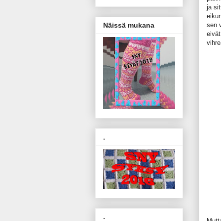
ja si
eiku
sen 
Näissä mukana
eivät
vihre
.
.
Mutt