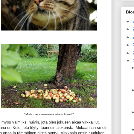
Blo
►
►
►
►
►
▼
"Mistä näitä omenoita oikein tulee?"
myös valmiiksi huivin, jota olen jokusen aikaa virkkaillut.
ana on Kelo, jota löytyi taannoin alekorista. Mukaanhan se oli
o ottaa ja tämmöinen niistä syntyi. Virkkasin ensin ruudukon