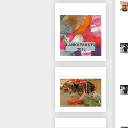
.
.
.