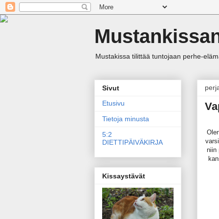
Mustankissan
Mustakissa tilittää tuntojaan perhe-elämäs
perj
Sivut
Etusivu
Va
Tietoja minusta
Olen
5:2
vars
DIETTIPÄIVÄKIRJA
niin
kan
Kissaystävät