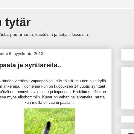
 tytär
tä, puutarhasta, käsitöistä ja tietysti kissoista.
antai 6. syyskuuta 2013
paata ja synttäreitä..
 tänään viettänyt vapaapäivää - siis töistä- muuten ollut kyllä
in ahkerana. Huomenna kun on kuopuksen 14 vuotis synttärit,
 päivä on mennyt siivoillessa ja leipoessa. Ehdittiin me Nekun
ssa myös ulkohommiin. Kuvat on vähän heilahtaneita, mutta
kun meillä oli vauhti päällä...