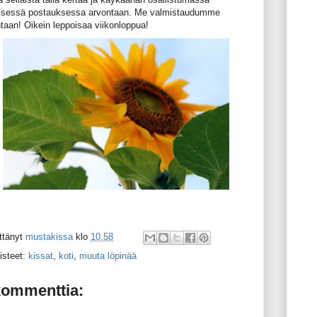
lisessä postauksessa arvontaan. Me valmistaudumme
ntaan! Oikein leppoisaa viikonloppua!
ttänyt
mustakissa
klo
10.58
isteet:
kissat
,
koti
,
muuta löpinää
kommenttia: